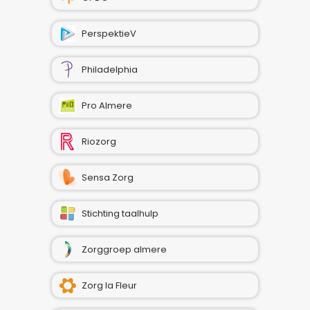
PerspektieV
Philadelphia
Pro Almere
Riozorg
Sensa Zorg
Stichting taalhulp
Zorggroep almere
Zorg la Fleur