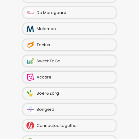
De Meregaard
Moleman
Tactus
SwitchToGo
Accare
Boer&Zorg
Bongerd
Connected together