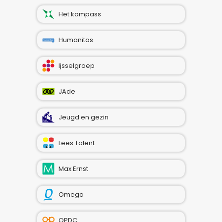
Het kompass
Humanitas
Ijsselgroep
JAde
Jeugd en gezin
Lees Talent
Max Ernst
Omega
OPDC