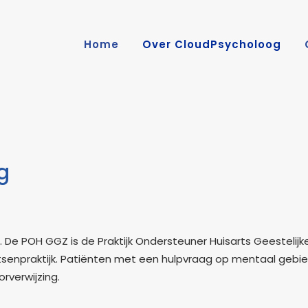
Home
Over CloudPsycholoog
g
 De POH GGZ is de Praktijk Ondersteuner Huisarts Geestelij
tsenpraktijk. Patiënten met een hulpvraag op mentaal gebie
rverwijzing.